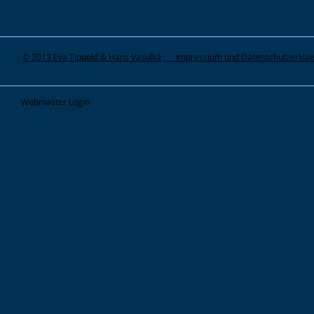
© 2013 Eva Tippold & Hans Vasulka ; Impressium und Datenschutzerkla
Webmaster Login