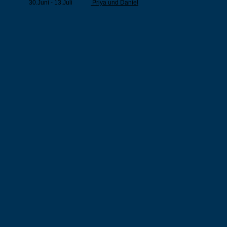
30.Juni - 13.Juli
Priya und Daniel