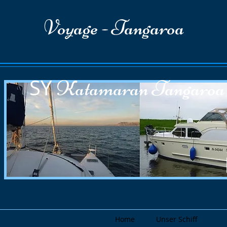
Voyage - Tangaroa
SY
Katamaran Tan
M
Home
Unser Schiff
Re