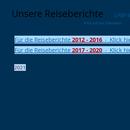
Unsere Reiseberichte
(.PDF f
Klick auf das Dokument
Für die Reiseberichte
2012 - 2016
- Klick hi
Für die Reiseberichte
2017 - 2020
- Klick hi
2021
6.Juni - 22 Juli
Holland Motorboot Suche/Charter