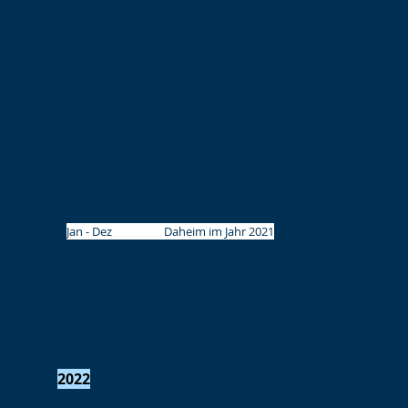
12.Sept - 13.Okt
Holland Motorboot Runde
Jan - Dez Daheim im Jahr 2021
2022