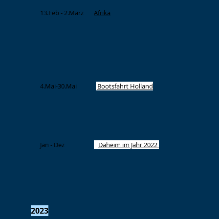
13.Feb - 2.März
Afrika
4.Mai-30.Mai
Bootsfahrt Holland
Jan - Dez
Daheim im Jahr 2022
2023