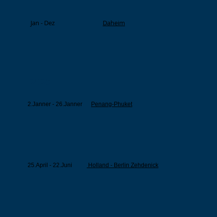
Jan - Dez
Daheim
2025
2.Janner - 26.Janner
Penang-Phuket
25.April - 22.Juni
Holland - Berlin Zehdenick