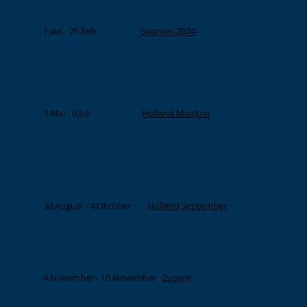
2024
1.Jan - 25.Feb
Spanien 2024
3.Mai - 6.Juli
Holland Mai/Juni
30.August - 4.Oktober
Holland September
4.November - 10.November
Zypern