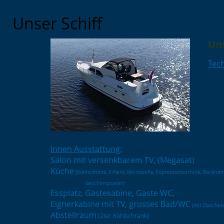
Unser Schiff
Uns
Tec
4
2
15
Bu
j
A
7
64
Innen Ausstattung:
2
Bat
Salon mit versenkbarem TV, (Megasat)
4
K
ü
che
(Kühlschrank, E-Herd, Microwelle, Espressomaschine, Backrohr
2 
Geschirrspueler)
El
Essplatz, Gästekabine, Gäste WC,
Di
Eignerkabine mit TV, grosses Bad/WC
He
(mit Duschek
Abstellraum
Toi
(2ter Kühlschrank)