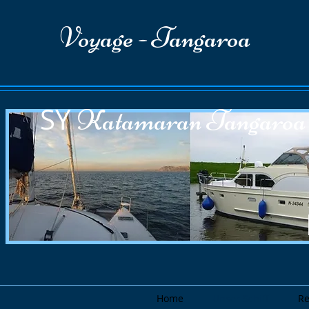
Voyage - Tangaroa
SY
Katamaran Tan
M
Home
Unser Schiff
Re