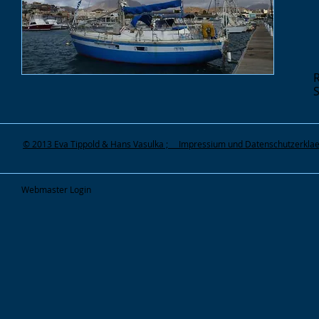
T
R
© 2013 Eva Tippold & Hans Vasulka ; Impressium und Datenschutzerkla
Webmaster Login