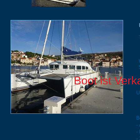
Boot ist Verk
U
B
-
-
-